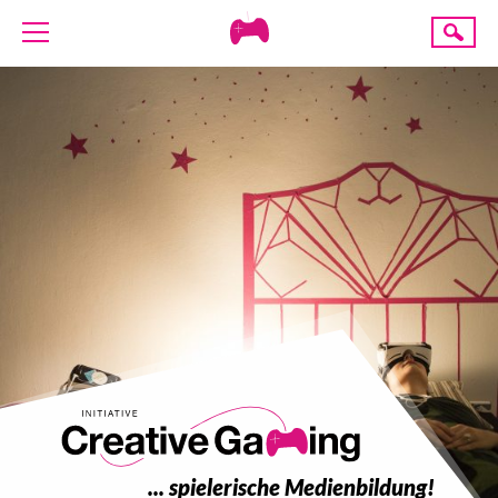
Creative
Suche
Gaming
ÜBER UNS
AKTUELLES
TERMINE
ANGEBOTE
PROJEKTE
PRESSE
SPENDE
... spielerische Medienbildung!