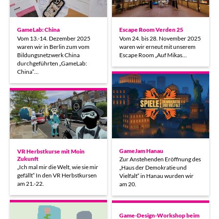
GameLab: China
Escape Room Verden 25
Vom 13.-14. Dezember 2025
Vom 24. bis 28. November 2025
waren wir in Berlin zum vom
waren wir erneut mit unserem
Bildungsnetzwerk China
Escape Room „Auf Mikas…
durchgeführten „GameLab:
China“…
GameJam Hanau
VR Herbstkurse mit Moin
Zukunft
Zur Anstehenden Eröffnung des
„Ich mal mir die Welt, wie sie mir
„Haus der Demokratie und
gefällt“ In den VR Herbstkursen
Vielfalt“ in Hanau wurden wir
am 21.-22.
am 20.
Game-Design-Workshop beim