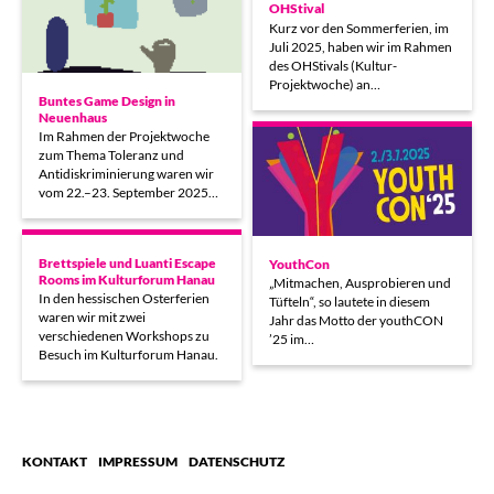
OHStival
Kurz vor den Sommerferien, im
Juli 2025, haben wir im Rahmen
des OHStivals (Kultur-
Projektwoche) an…
Buntes Game Design in
Neuenhaus
Im Rahmen der Projektwoche
zum Thema Toleranz und
Antidiskriminierung waren wir
vom 22.–23. September 2025…
Brettspiele und Luanti Escape
YouthCon
Rooms im Kulturforum Hanau
„Mitmachen, Ausprobieren und
In den hessischen Osterferien
Tüfteln“, so lautete in diesem
waren wir mit zwei
Jahr das Motto der youthCON
verschiedenen Workshops zu
’25 im…
Besuch im Kulturforum Hanau.
KONTAKT
IMPRESSUM
DATENSCHUTZ