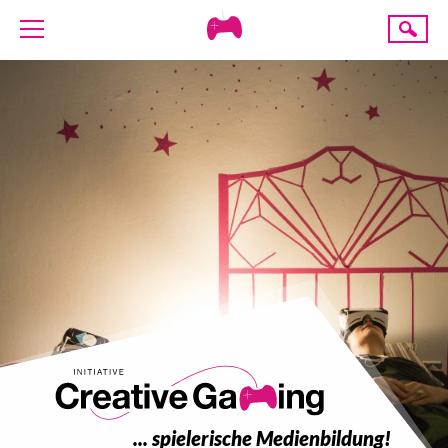
Creative
Suche
Gaming
ÜBER UNS
AKTUELLES
TERMINE
ANGEBOTE
PROJEKTE
PRESSE
SPENDE
... spielerische Medienbildung!