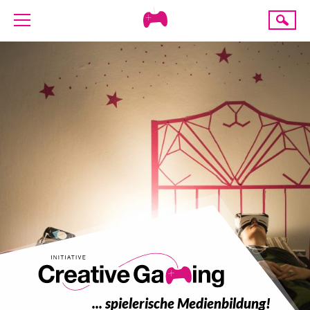
Creative
Suche
Gaming
ÜBER UNS
AKTUELLES
TERMINE
ANGEBOTE
PROJEKTE
PRESSE
SPENDE
... spielerische Medienbildung!