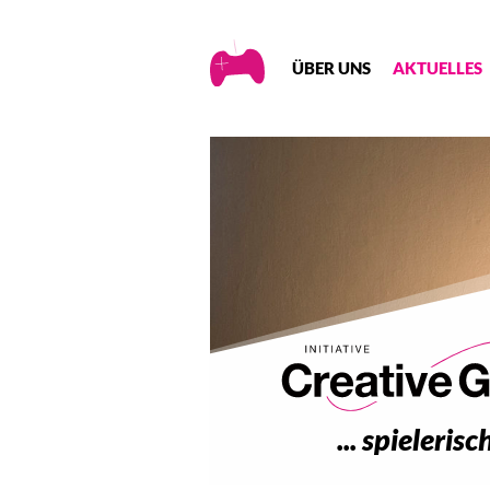
Creative
ÜBER UNS
AKTUELLES
Gaming
... spieleri