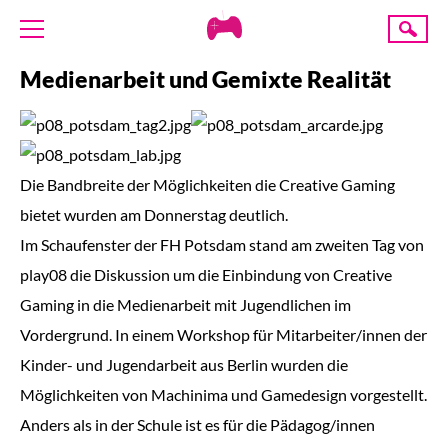
Creative
Suche
Gaming
Medienarbeit und Gemixte Realität
ÜBER UNS
AKTUELLES
TERMINE
ANGEBOTE
Die Bandbreite der Möglichkeiten die Creative Gaming
bietet wurden am Donnerstag deutlich.
PROJEKTE
Im Schaufenster der FH Potsdam stand am zweiten Tag von
PRESSE
play08 die Diskussion um die Einbindung von Creative
Gaming in die Medienarbeit mit Jugendlichen im
SPENDE
Vordergrund. In einem Workshop für Mitarbeiter/innen der
Kinder- und Jugendarbeit aus Berlin wurden die
Möglichkeiten von Machinima und Gamedesign vorgestellt.
Anders als in der Schule ist es für die Pädagog/innen