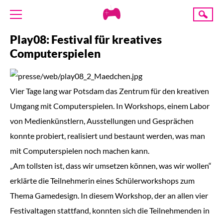
Creative
Suche
Gaming
Play08: Festival für kreatives
ÜBER UNS
Computerspielen
AKTUELLES
TERMINE
Vier Tage lang war Potsdam das Zentrum für den kreativen
ANGEBOTE
Umgang mit Computerspielen. In Workshops, einem Labor
PROJEKTE
von Medienkünstlern, Ausstellungen und Gesprächen
PRESSE
konnte probiert, realisiert und bestaunt werden, was man
mit Computerspielen noch machen kann.
SPENDE
„Am tollsten ist, dass wir umsetzen können, was wir wollen“
erklärte die Teilnehmerin eines Schülerworkshops zum
Thema Gamedesign. In diesem Workshop, der an allen vier
Festivaltagen stattfand, konnten sich die Teilnehmenden in