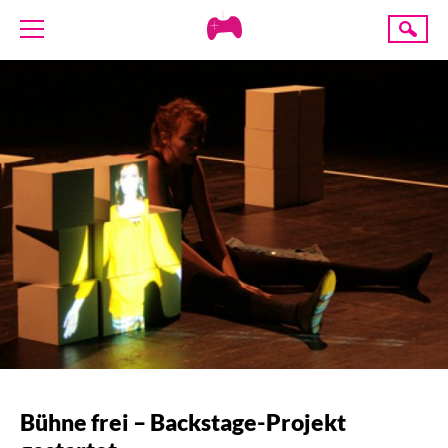
Creative
Suche
Gaming
ÜBER UNS
AKTUELLES
TERMINE
ANGEBOTE
PROJEKTE
PRESSE
SPENDE
Bühne frei – Backstage-Projekt