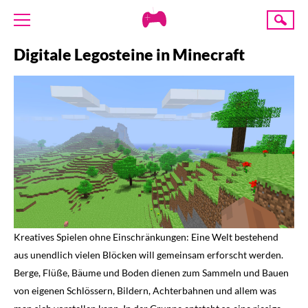
Creative
Suche
Gaming
Digitale Legosteine in Minecraft
ÜBER UNS
AKTUELLES
TERMINE
ANGEBOTE
PROJEKTE
PRESSE
SPENDE
Kreatives Spielen ohne Einschränkungen: Eine Welt bestehend
aus unendlich vielen Blöcken will gemeinsam erforscht werden.
Berge, Flüße, Bäume und Boden dienen zum Sammeln und Bauen
von eigenen Schlössern, Bildern, Achterbahnen und allem was