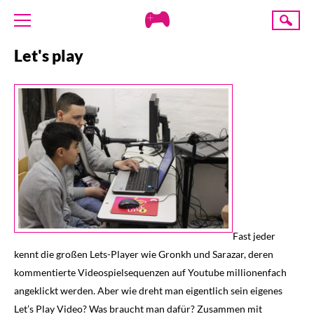
Creative
Suche
Gaming
Let's play
ÜBER UNS
AKTUELLES
TERMINE
ANGEBOTE
PROJEKTE
PRESSE
SPENDE
Fast jeder
kennt die großen Lets-Player wie Gronkh und Sarazar, deren
kommentierte Videospielsequenzen auf Youtube millionenfach
angeklickt werden. Aber wie dreht man eigentlich sein eigenes
Let’s Play Video? Was braucht man dafür? Zusammen mit