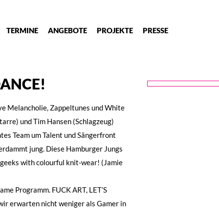
TERMINE
ANGEBOTE
PROJEKTE
PRESSE
DANCE!
e Melancholie, Zappeltunes und White
tarre) und Tim Hansen (Schlagzeug)
antes Team um Talent und Sängerfront
 verdammt jung. Diese Hamburger Jungs
e geeks with colourful knit-wear! (Jamie
dname Programm. FUCK ART, LET’S
ir erwarten nicht weniger als Gamer in