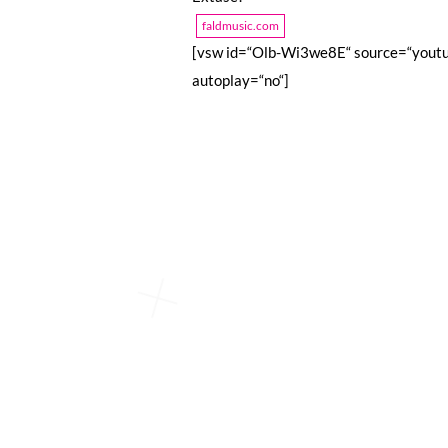
faldmusic.com
[vsw id=“Olb-Wi3we8E“ source=“youtu
autoplay=“no“]