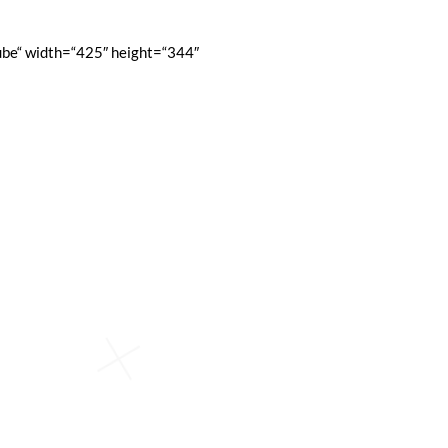
be“ width=“425″ height=“344″