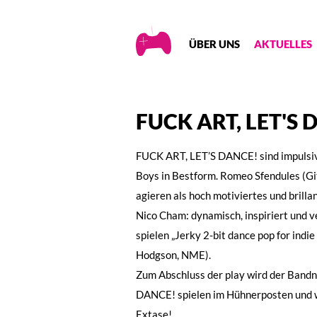
Creative
ÜBER UNS
AKTUELLES
Gaming
FUCK ART, LET'S 
FUCK ART, LET’S DANCE! sind impulsiv
Boys in Bestform. Romeo Sfendules (Gi
agieren als hoch motiviertes und brill
Nico Cham: dynamisch, inspiriert und
spielen „Jerky 2-bit dance pop for indi
Hodgson, NME).
Zum Abschluss der play wird der Ban
DANCE! spielen im Hühnerposten und w
Extase!