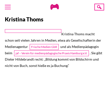
Creative
Suche
Gaming
Kristina Thoms
ÜBER UNS
AKTUELLES
Kristina Thoms macht
TERMINE
schon seit vielen Jahren in Medien, etwa als Gesellschafterin der
ANGEBOTE
Medienagentur
und als Medienpädagogin
Frische Medien GbR
PROJEKTE
beim
. Sie gibt
jaf – Verein für medienpädagogische Praxis Hamburg e.V.
Dieter Hildebrandt recht: „Bildung kommt von Bildschirm und
PRESSE
nicht von Buch, sonst hieße es ja Buchung.“
SPENDE