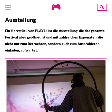
Creative
Suche
Gaming
Ausstellung
ÜBER UNS
AKTUELLES
Ein Herzstück von PLAY14 ist die Ausstellung, die das gesamte
Festival über geöffnet ist und mit zahlreichen Exponaten, die
TERMINE
nicht nur zum Betrachten, sondern auch zum Ausprobieren
ANGEBOTE
einladen, aufwartet.
PROJEKTE
PRESSE
SPENDE