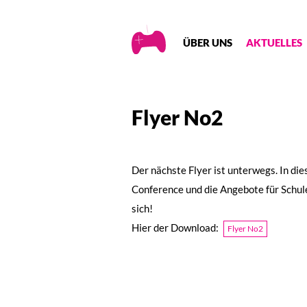
Creative
ÜBER UNS
AKTUELLES
Gaming
Flyer No2
Der nächste Flyer ist unterwegs. In di
Conference und die Angebote für Schu
sich!
Hier der Download:
Flyer No2