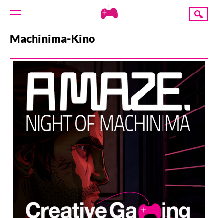
Creative
Suche
Gaming
Machinima-Kino
ÜBER UNS
AKTUELLES
TERMINE
ANGEBOTE
PROJEKTE
PRESSE
SPENDE