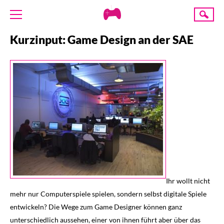
Creative
Suche
Gaming
Kurzinput: Game Design an der SAE
ÜBER UNS
AKTUELLES
TERMINE
ANGEBOTE
PROJEKTE
PRESSE
SPENDE
Ihr wollt nicht
mehr nur Computerspiele spielen, sondern selbst digitale Spiele
entwickeln? Die Wege zum Game Designer können ganz
unterschiedlich aussehen, einer von ihnen führt aber über das