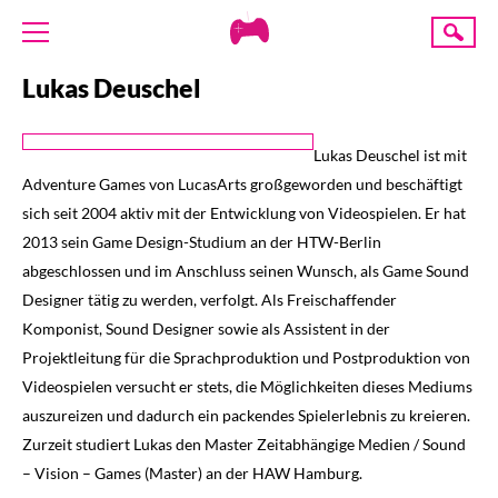
Creative
Suche
Gaming
Lukas Deuschel
ÜBER UNS
AKTUELLES
Lukas Deuschel ist mit
TERMINE
Adventure Games von LucasArts großgeworden und beschäftigt
ANGEBOTE
sich seit 2004 aktiv mit der Entwicklung von Videospielen. Er hat
PROJEKTE
2013 sein Game Design-Studium an der HTW-Berlin
abgeschlossen und im Anschluss seinen Wunsch, als Game Sound
PRESSE
Designer tätig zu werden, verfolgt. Als Freischaffender
Komponist, Sound Designer sowie als Assistent in der
SPENDE
Projektleitung für die Sprachproduktion und Postproduktion von
Videospielen versucht er stets, die Möglichkeiten dieses Mediums
auszureizen und dadurch ein packendes Spielerlebnis zu kreieren.
Zurzeit studiert Lukas den Master Zeitabhängige Medien / Sound
– Vision – Games (Master) an der HAW Hamburg.