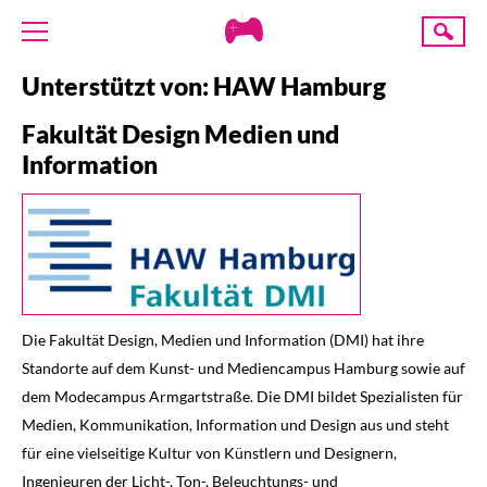
Creative
Suche
Gaming
Unterstützt von: HAW Hamburg
ÜBER UNS
Fakultät Design Medien und
AKTUELLES
Information
TERMINE
ANGEBOTE
PROJEKTE
PRESSE
SPENDE
Die Fakultät Design, Medien und Information (DMI) hat ihre
Standorte auf dem Kunst- und Mediencampus Hamburg sowie auf
dem Modecampus Armgartstraße. Die DMI bildet Spezialisten für
Medien, Kommunikation, Information und Design aus und steht
für eine vielseitige Kultur von Künstlern und Designern,
Ingenieuren der Licht-, Ton-, Beleuchtungs- und