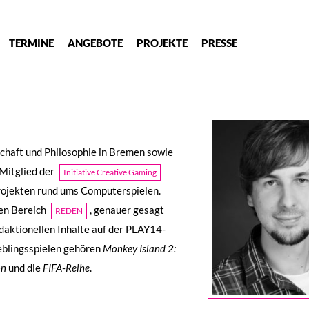
TERMINE
ANGEBOTE
PROJEKTE
PRESSE
chaft und Philosophie in Bremen sowie
 Mitglied der
Initiative Creative Gaming
rojekten rund ums Computerspielen.
en Bereich
, genauer gesagt
REDEN
edaktionellen Inhalte auf der PLAY14-
ieblingsspielen gehören
Monkey Island 2:
on
und die
FIFA-Reihe
.