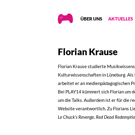
Creative
ÜBER UNS
AKTUELLES
Gaming
Florian Krause
Florian Krause studierte Musikwissens
Kulturwissenschaften in Lüneburg. Als
arbeitet er an medienpädagogischen P
Bei PLAY14 kümmert sich Florian um d
um die Talks. Außerdem ist er für die r
Website verantwortlich. Zu Florians L
Le Chuck’s Revenge
,
Red Dead Redempti