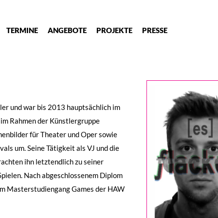
TERMINE
ANGEBOTE
PROJEKTE
PRESSE
tler und war bis 2013 hauptsächlich im
r im Rahmen der Künstlergruppe
enbilder für Theater und Oper sowie
als um. Seine Tätigkeit als VJ und die
rachten ihn letztendlich zu seiner
)Spielen. Nach abgeschlossenem Diplom
eit im Masterstudiengang Games der HAW