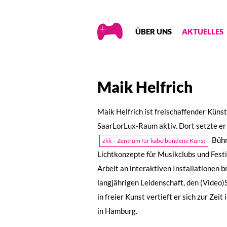
Creative
ÜBER UNS
AKTUELLES
Gaming
Maik Helfrich
Maik Helfrich ist freischaffender Küns
SaarLorLux-Raum aktiv. Dort setzte e
Bühn
zkk – Zentrum für kabelbundene Kunst
Lichtkonzepte für Musikclubs und Festiv
Arbeit an interaktiven Installationen b
langjährigen Leidenschaft, den (Video
in freier Kunst vertieft er sich zur Z
in Hamburg.