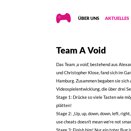
Creative
ÜBER UNS
AKTUELLES
Gaming
Team A Void
Das Team ‚a void‘, bestehend aus Alexan
und Christopher Klose, fand sich im 
Hamburg. Zusammen begaben sie sich au
Videospielentwicklung, die über drei S
Stage 1: Drücke so viele Tasten wie 
plätten!
Stage 2: „Up, up, down, down, left, right,
use cheats doesn’t mean we’re not smar
Stage 3: Finish him! Nur ein toter Bug i