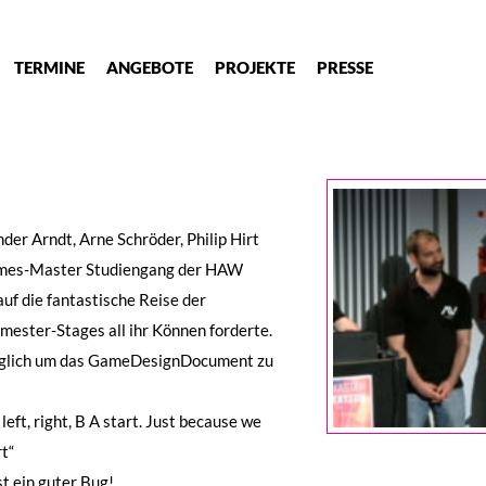
TERMINE
ANGEBOTE
PROJEKTE
PRESSE
der Arndt, Arne Schröder, Philip Hirt
Games-Master Studiengang der HAW
f die fantastische Reise der
emester-Stages all ihr Können forderte.
möglich um das GameDesignDocument zu
 left, right, B A start. Just because we
t“
st ein guter Bug!