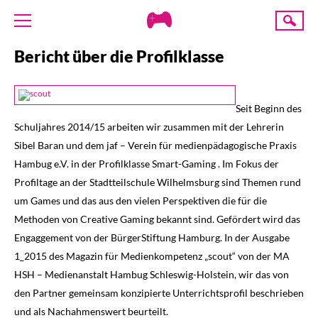
Creative
Suche
Gaming
Bericht über die Profilklasse
ÜBER UNS
AKTUELLES
TERMINE
Seit Beginn des
Schuljahres 2014/15 arbeiten wir zusammen mit der Lehrerin
ANGEBOTE
Sibel Baran und dem jaf – Verein für medienpädagogische Praxis
PROJEKTE
Hambug e.V. in der Profilklasse Smart-Gaming . Im Fokus der
PRESSE
Profiltage an der Stadtteilschule Wilhelmsburg sind Themen rund
um Games und das aus den vielen Perspektiven die für die
SPENDE
Methoden von Creative Gaming bekannt sind. Gefördert wird das
Engaggement von der BürgerStiftung Hamburg. In der Ausgabe
1_2015 des Magazin für Medienkompetenz „scout“ von der MA
HSH – Medienanstalt Hambug Schleswig-Holstein, wir das von
den Partner gemeinsam konzipierte Unterrichtsprofil beschrieben
und als Nachahmenswert beurteilt.