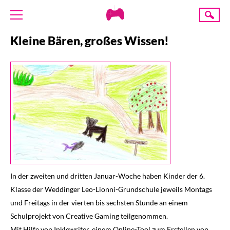
Creative
Suche
Gaming
Kleine Bären, großes Wissen!
ÜBER UNS
AKTUELLES
TERMINE
ANGEBOTE
PROJEKTE
PRESSE
SPENDE
In der zweiten und dritten Januar-Woche haben Kinder der 6.
Klasse der Weddinger Leo-Lionni-Grundschule jeweils Montags
und Freitags in der vierten bis sechsten Stunde an einem
Schulprojekt von Creative Gaming teilgenommen.
Mit Hilfe von Inklewriter, einem Online-Tool zum Erstellen von