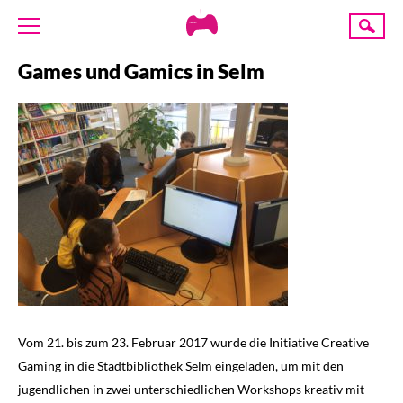
Creative
Suche
Gaming
Games und Gamics in Selm
ÜBER UNS
AKTUELLES
TERMINE
ANGEBOTE
PROJEKTE
PRESSE
SPENDE
Vom 21. bis zum 23. Februar 2017 wurde die Initiative Creative
Gaming in die Stadtbibliothek Selm eingeladen, um mit den
jugendlichen in zwei unterschiedlichen Workshops kreativ mit