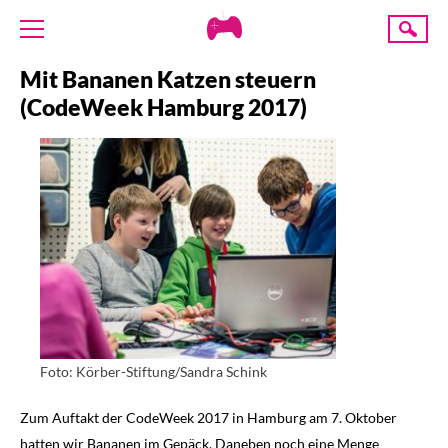
Creative
Suche
Gaming
Mit Bananen Katzen steuern
ÜBER UNS
(CodeWeek Hamburg 2017)
AKTUELLES
TERMINE
ANGEBOTE
PROJEKTE
PRESSE
SPENDE
Foto: Körber-Stiftung/Sandra Schink
Zum Auftakt der CodeWeek 2017 in Hamburg am 7. Oktober
hatten wir Bananen im Gepäck. Daneben noch eine Menge