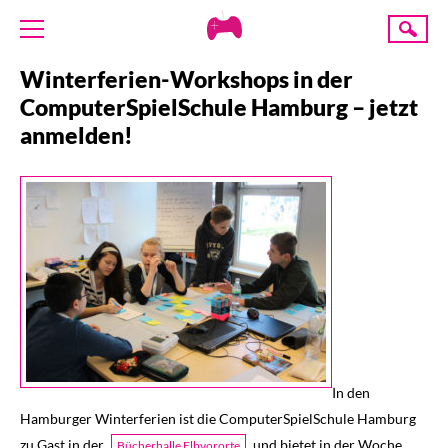
Creative
Suche
Gaming
Winterferien-Workshops in der
ÜBER UNS
ComputerSpielSchule Hamburg – jetzt
AKTUELLES
anmelden!
TERMINE
ANGEBOTE
PROJEKTE
PRESSE
SPENDE
In den
Hamburger Winterferien ist die ComputerSpielSchule Hamburg
zu Gast in der
und bietet in der Woche
Bücherhalle Elbvororte