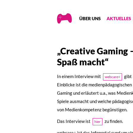
Creative
ÜBER UNS
AKTUELLES
Gaming
„Creative Gaming –
Spaß macht“
In einem Interview mit
gibt
webcare+
Einblicke ist die medienpädagogischen P
Gaming und erläutert u.a., was Medien
Spiele ausmacht und welche pädagogi
von Medienkompetenz begünstigen.
Das Interview ist
zu finden.
hier
webcare+ ist das Infoportal rund um vi