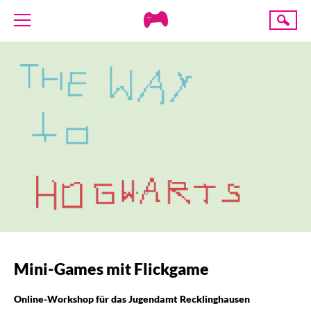
Creative
Suche
Gaming
ÜBER UNS
AKTUELLES
TERMINE
ANGEBOTE
PROJEKTE
PRESSE
SPENDE
Mini-Games mit Flickgame
Online-Workshop für das Jugendamt Recklinghausen