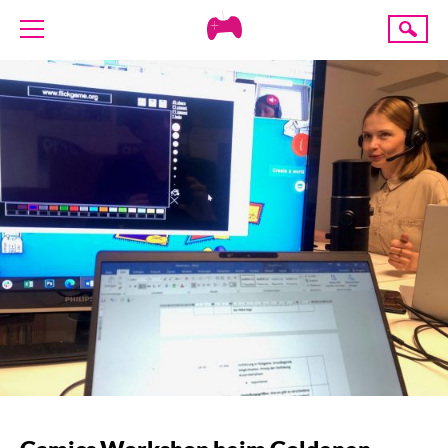
Creative
Suche
Gaming
ÜBER UNS
AKTUELLES
TERMINE
ANGEBOTE
PROJEKTE
PRESSE
SPENDE