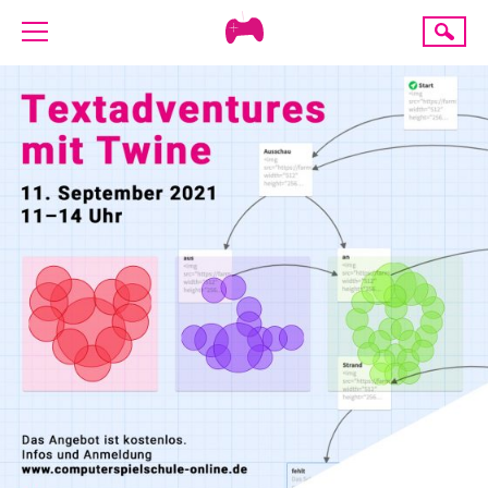
Creative
Suche
Gaming
ÜBER UNS
AKTUELLES
TERMINE
ANGEBOTE
PROJEKTE
PRESSE
SPENDE