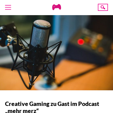
Creative
Suche
Gaming
ÜBER UNS
AKTUELLES
TERMINE
ANGEBOTE
PROJEKTE
PRESSE
SPENDE
Creative Gaming zu Gast im Podcast
„mehr merz“