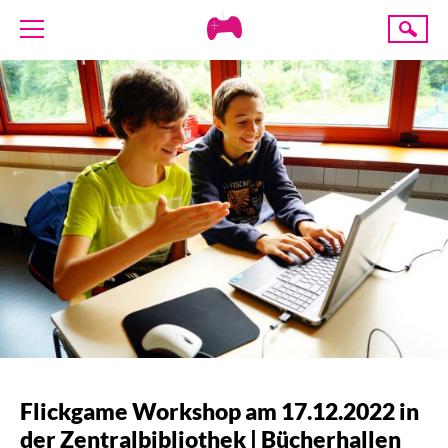
Creative
Suche
Gaming
ÜBER UNS
AKTUELLES
TERMINE
ANGEBOTE
PROJEKTE
PRESSE
SPENDE
Flickgame Workshop am 17.12.2022 in
der Zentralbibliothek | Bücherhallen