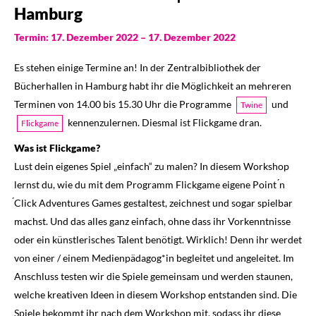
Hamburg
Termin: 17. Dezember 2022 – 17. Dezember 2022
Es stehen einige Termine an! In der Zentralbibliothek der
Bücherhallen in Hamburg habt ihr die Möglichkeit an mehreren
Terminen von 14.00 bis 15.30 Uhr die Programme
und
Twine
kennenzulernen. Diesmal ist Flickgame dran.
Flickgame
Was ist Flickgame?
Lust dein eigenes Spiel „einfach“ zu malen? In diesem Workshop
lernst du, wie du mit dem Programm Flickgame eigene Point ́n
́Click Adventures Games gestaltest, zeichnest und sogar spielbar
machst. Und das alles ganz einfach, ohne dass ihr Vorkenntnisse
oder ein künstlerisches Talent benötigt. Wirklich! Denn ihr werdet
von einer / einem Medienpädagog*in begleitet und angeleitet. Im
Anschluss testen wir die Spiele gemeinsam und werden staunen,
welche kreativen Ideen in diesem Workshop entstanden sind. Die
Spiele bekommt ihr nach dem Workshop mit, sodass ihr diese