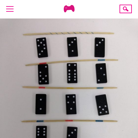
Creative
Suche
Gaming
ÜBER UNS
AKTUELLES
TERMINE
ANGEBOTE
PROJEKTE
PRESSE
SPENDE