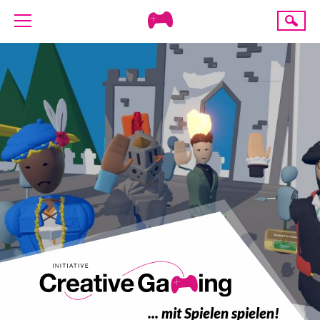
Creative
Suche
Gaming
ÜBER UNS
AKTUELLES
TERMINE
ANGEBOTE
PROJEKTE
PRESSE
SPENDE
... mit Spielen spielen!