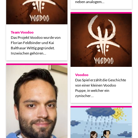
neben analogem…
Team Voodoo
Das Projekt Voodoo wurde von
Florian Feldbinder und Kai
Balthasar Wittig gegründet.
Inzwischen gehören…
Voodoo
Das Spiel erzählt die Geschichte
von einer kleinen Voodoo
Puppe, in welcher ein
zynischer…