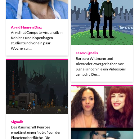
Arvid Hansen Díaz
Arvid hat Computervisualisitk in
Koblenz und Kopenhagen
studiert und vor ein paar
Wochen an…
Team Signalis
Barbara Wittmann und
Alexander Zwerger haben vor
Signalis noch nie ein Videospiel
gemacht. Der…
Signalis
Das Rausmchiff Penrose
empfängt einen Notruf von der
Planetenoberfläche. Die