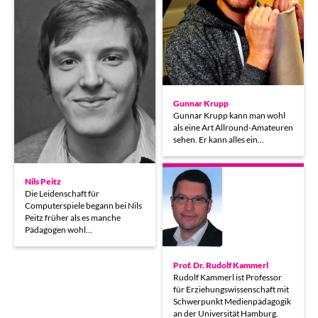
Gunnar Krupp
Gunnar Krupp kann man wohl
als eine Art Allround-Amateuren
sehen. Er kann alles ein…
Nils Peitz
Die Leidenschaft für
Computerspiele begann bei Nils
Peitz früher als es manche
Pädagogen wohl…
Prof. Dr. Rudolf Kammerl
Rudolf Kammerl ist Professor
für Erziehungswissenschaft mit
Schwerpunkt Medienpädagogik
an der Universität Hamburg.