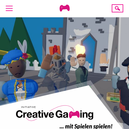
Creative
Suche
Gaming
ÜBER UNS
AKTUELLES
TERMINE
ANGEBOTE
PROJEKTE
PRESSE
SPENDE
... mit Spielen spielen!