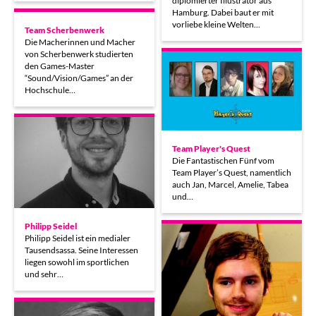
diplomierter Illustrator aus
Hamburg. Dabei baut er mit
vorliebe kleine Welten…
Team Scherbenwerk
Die Macherinnen und Macher
von Scherbenwerk studierten
den Games-Master
“Sound/Vision/Games” an der
Hochschule…
Team Player's Quest
Die Fantastischen Fünf vom
Team Player’s Quest, namentlich
auch Jan, Marcel, Amelie, Tabea
und…
Philipp Seidel
Philipp Seidel ist ein medialer
Tausendsassa. Seine Interessen
liegen sowohl im sportlichen
und sehr…