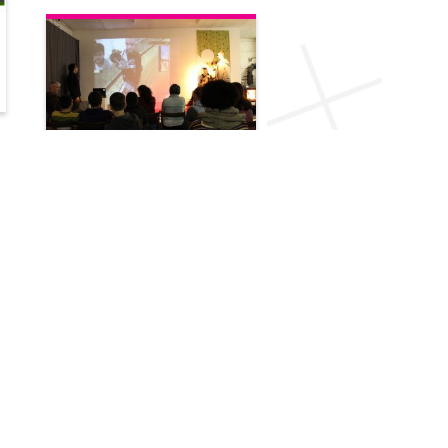
Zwei Tage und volles Programm
play12 / Festival für kreatives
Computerspielen in Potsdam
„Können wir noch bleiben?“ war…