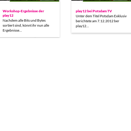
Workshop-Ergebnisse der
play12 bei Potsdam TV
play12
Unter dem Titel Potsdam Exklusiv
Nachdem alle Bits und Bytes
berichtete am 7.12.2012 ber
sortiert sind, könnt ihr nun alle
play12…
Ergebnisse…
Kurz-Inputs und Präsentationen
16 Uhr + 18 Uhr PRÄSENTATION