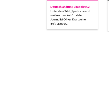
Deutschlandfunk über play12
Unter dem Titel „Spiele spielend
weiterentwickeln“ hat der
Journalist Oliver Kranz einen
Beitrag über…
Spiel / Räume
6. und 7. Dezember 2012 in
Potsdam. Täglich 9.30 bis 19.00
Uhr [play12, Kunsthaus sans…