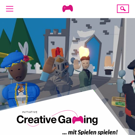
Creative
Suche
Gaming
ÜBER UNS
AKTUELLES
TERMINE
ANGEBOTE
PROJEKTE
PRESSE
SPENDE
... mit Spielen spielen!