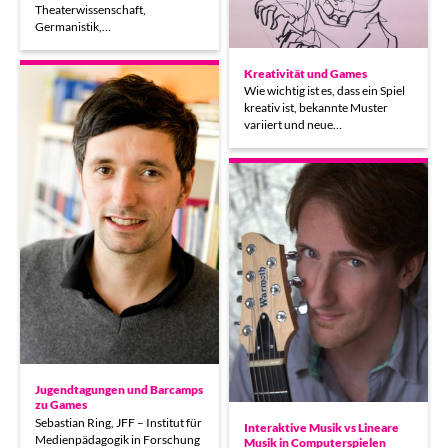
Theaterwissenschaft,
Germanistik,…
Kreativität und Games
Wie wichtig ist es, dass ein Spiel
kreativ ist, bekannte Muster
variiert und neue…
Jugendtagungen und Barcamps
zu Games
Sebastian Ring, JFF – Institut für
Interaktive Musik vs Lineare
Medienpädagogik in Forschung
Musik in Computerspielen