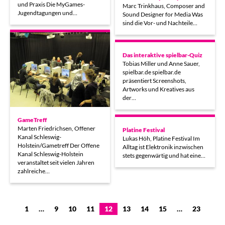
und Praxis Die MyGames-
Marc Trinkhaus, Composer and
Jugendtagungen und…
Sound Designer for Media Was
sind die Vor- und Nachteile…
Das interaktive spielbar-Quiz
Tobias Miller und Anne Sauer,
spielbar.de spielbar.de
präsentiert Screenshots,
Artworks und Kreatives aus
der…
GameTreff
Marten Friedrichsen, Offener
Platine Festival
Kanal Schleswig-
Lukas Höh, Platine Festival Im
Holstein/Gametreff Der Offene
Alltag ist Elektronik inzwischen
Kanal Schleswig-Holstein
stets gegenwärtig und hat eine…
veranstaltet seit vielen Jahren
zahlreiche…
1
…
9
10
11
12
13
14
15
…
23