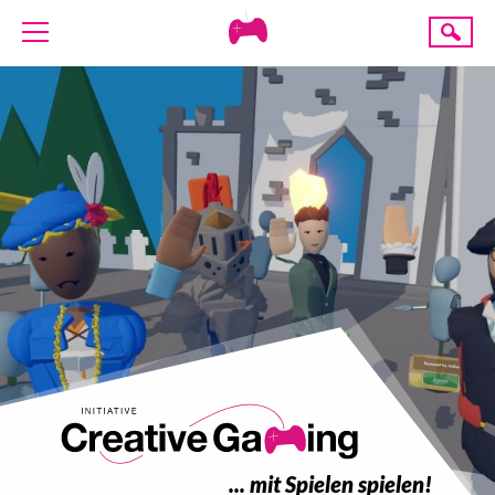
Creative
Suche
Gaming
ÜBER UNS
AKTUELLES
TERMINE
ANGEBOTE
PROJEKTE
PRESSE
SPENDE
... mit Spielen spielen!