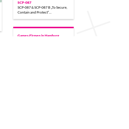
SCP-087
SCP-087 & SCP-087 B „To Secure,
Contain and Protect“…
Games-Firmen in Hamburg
Hamburg ist mittlerweile einer der
wichtigsten Standorte für die
Gamesindustrie. Wo wird in der
Stadt…
WOOORRK!
http://kanako.dk/clients/fun/WOOORRK!/