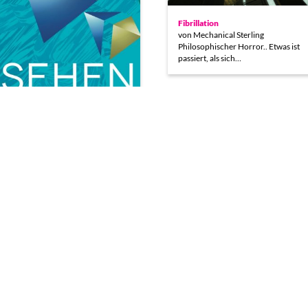
Fibrillation
von Mechanical Sterling
Philosophischer Horror.. Etwas ist
passiert, als sich…
Blick hinter die Kulissen
Hinter den Kulissen von Bigpoint
Trailer Teil 2
einem der weltweit führenden
Der Trailer zum Festivalbereich
Entwickler und Publisher von
SEHEN lässt sich sehen! [vsw
Browser-Spielen. Wie…
id=“Eo5V9PWq-8M“
source=“youtube“ width=“425″…