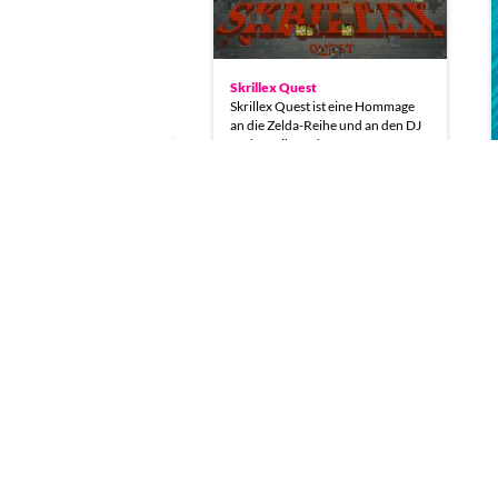
Skrillex Quest
Skrillex Quest ist eine Hommage
an die Zelda-Reihe und an den DJ
und Musikproduzenten…
Mittagskino
Filme aus, mit und rund um
Computerspiele(n) Zusammen mit
der A MAZE. Night…