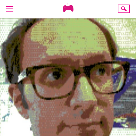
Creative
Suche
Gaming
ÜBER UNS
AKTUELLES
TERMINE
ANGEBOTE
PROJEKTE
PRESSE
SPENDE