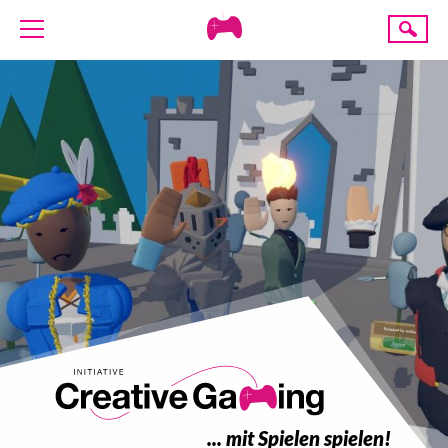
Creative
Suche
Gaming
ÜBER UNS
AKTUELLES
TERMINE
ANGEBOTE
PROJEKTE
PRESSE
SPENDE
... mit Spielen spielen!