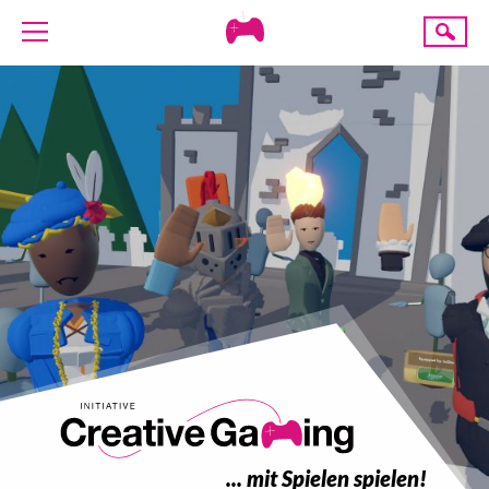
Creative
Suche
Gaming
ÜBER UNS
AKTUELLES
TERMINE
ANGEBOTE
PROJEKTE
PRESSE
SPENDE
... mit Spielen spielen!