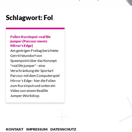
Schlagwort: Fol
Folien Kurzinput: real life
jumper (Parcour meets
Mirror's Edge)
Am gestrigen Freitag berichtete
Gerrit Neundorf von
Spawnpoint über das Konzept
"real life jumper" - eine
Verschränkung der Sportart
Parcour mit dem Computerspiel
Mirror's Edge - hier die Folien
zum Kurzinput und unten ein
Video von einem Reallife
Jumper Workshop.
KONTAKT
IMPRESSUM
DATENSCHUTZ