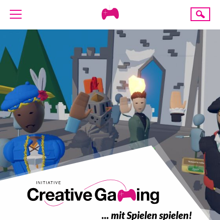
Creative
Suche
Gaming
ÜBER UNS
AKTUELLES
TERMINE
ANGEBOTE
PROJEKTE
PRESSE
SPENDE
... mit Spielen spielen!