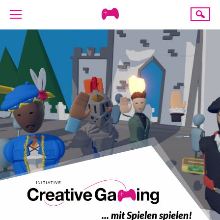
Creative
Suche
Gaming
ÜBER UNS
AKTUELLES
TERMINE
ANGEBOTE
PROJEKTE
PRESSE
SPENDE
... mit Spielen spielen!