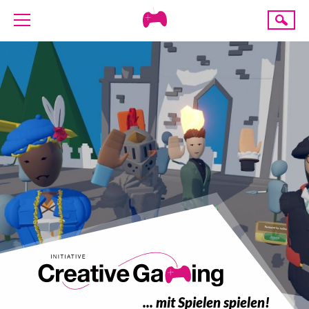
Creative
Suche
Gaming
ÜBER UNS
AKTUELLES
TERMINE
ANGEBOTE
PROJEKTE
PRESSE
SPENDE
... mit Spielen spielen!