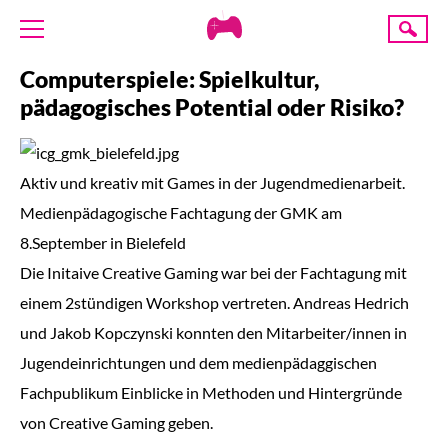
Creative
Suche
Gaming
Computerspiele: Spielkultur,
ÜBER UNS
pädagogisches Potential oder Risiko?
AKTUELLES
TERMINE
Aktiv und kreativ mit Games in der Jugendmedienarbeit.
ANGEBOTE
Medienpädagogische Fachtagung der GMK am
PROJEKTE
8.September in Bielefeld
PRESSE
Die Initaive Creative Gaming war bei der Fachtagung mit
einem 2stündigen Workshop vertreten. Andreas Hedrich
SPENDE
und Jakob Kopczynski konnten den Mitarbeiter/innen in
Jugendeinrichtungen und dem medienpädaggischen
Fachpublikum Einblicke in Methoden und Hintergründe
von Creative Gaming geben.