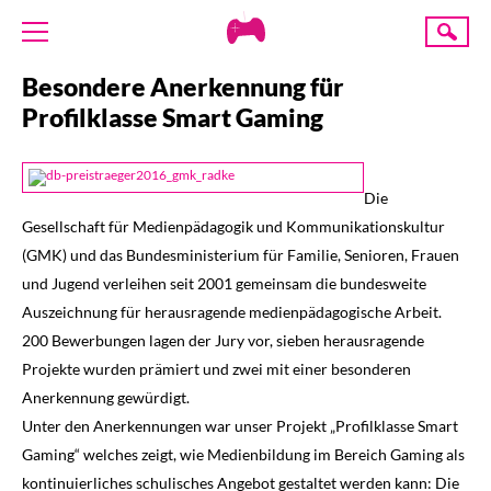
Creative
Suche
Gaming
Besondere Anerkennung für
ÜBER UNS
Profilklasse Smart Gaming
AKTUELLES
TERMINE
Die
ANGEBOTE
Gesellschaft für Medienpädagogik und Kommunikationskultur
PROJEKTE
(GMK) und das Bundesministerium für Familie, Senioren, Frauen
PRESSE
und Jugend verleihen seit 2001 gemeinsam die bundesweite
Auszeichnung für herausragende medienpädagogische Arbeit.
SPENDE
200 Bewerbungen lagen der Jury vor, sieben herausragende
Projekte wurden prämiert und zwei mit einer besonderen
Anerkennung gewürdigt.
Unter den Anerkennungen war unser Projekt „Profilklasse Smart
Gaming“ welches zeigt, wie Medienbildung im Bereich Gaming als
kontinuierliches schulisches Angebot gestaltet werden kann: Die