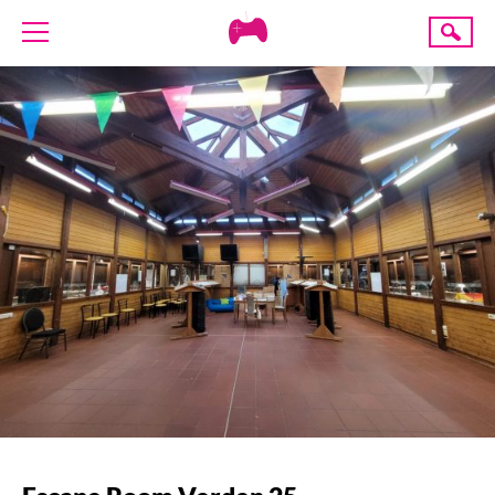
Creative
Suche
Gaming
ÜBER UNS
AKTUELLES
TERMINE
ANGEBOTE
PROJEKTE
PRESSE
SPENDE