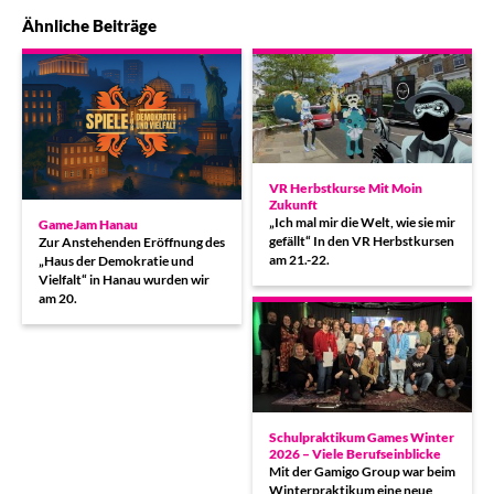
Ähnliche Beiträge
VR Herbstkurse Mit Moin
Zukunft
„Ich mal mir die Welt, wie sie mir
GameJam Hanau
gefällt“ In den VR Herbstkursen
Zur Anstehenden Eröffnung des
am 21.-22.
„Haus der Demokratie und
Vielfalt“ in Hanau wurden wir
am 20.
Schulpraktikum Games Winter
2026 – Viele Berufseinblicke
Mit der Gamigo Group war beim
Winterpraktikum eine neue