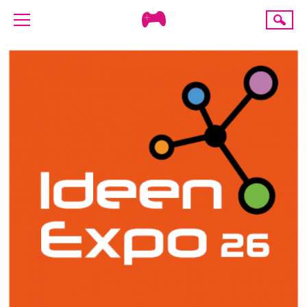
Creative
Suche
Gaming
ÜBER UNS
AKTUELLES
TERMINE
ANGEBOTE
PROJEKTE
PRESSE
SPENDE