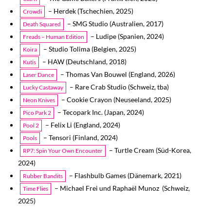
– Herdek (Tschechien, 2025)
Crowdi
– SMG Studio (Australien, 2017)
Death Squared
– Ludipe (Spanien, 2024)
Freads – Human Edition
– Studio Tolima (Belgien, 2025)
Koira
– HAW (Deutschland, 2018)
Kutis
– Thomas Van Bouwel (England, 2026)
Laser Dance
– Rare Crab Studio (Schweiz, tba)
Lucky Castaway
– Cookie Crayon (Neuseeland, 2025)
Neon Knives
– Tecopark Inc. (Japan, 2024)
Pico Park 2
– Felix Li (England, 2024)
Pool 2
– Tensori (Finland, 2024)
Pools
– Turtle Cream (Süd-Korea,
RP7: Spin Your Own Encounter
2024)
– Flashbulb Games (Dänemark, 2021)
Rubber Bandits
– Michael Frei und Raphaël Munoz (Schweiz,
Time Flies
2025)