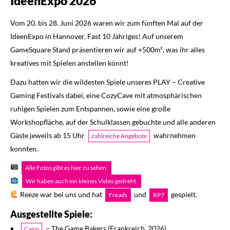
IdeenExpo 2026
Vom 20. bis 28. Juni 2026 waren wir zum fünften Mal auf der
IdeenExpo in Hannover. Fast 10 Jähriges! Auf unserem
GameSquare Stand präsentieren wir auf +500m², was ihr alles
kreatives mit Spielen anstellen könnt!
Dazu hatten wir die wildesten Spiele unseres PLAY – Creative
Gaming Festivals dabei, eine CozyCave mit atmosphärischen
ruhigen Spielen zum Entspannen, sowie eine große
Workshopfläche, auf der Schulklassen gebuchte und alle anderen
Gäste jeweils ab 15 Uhr
wahrnehmen
zahlreiche Angebote
konnten.
Alle Fotos gibt es hier zu sehen.
Wir haben auch ein kleines Video gedreht.
Reeze war bei uns und hat
und
gespielt.
Freads
RP7
Ausgestellte Spiele:
– The Game Bakers (Frankreich, 2026)
Cairn