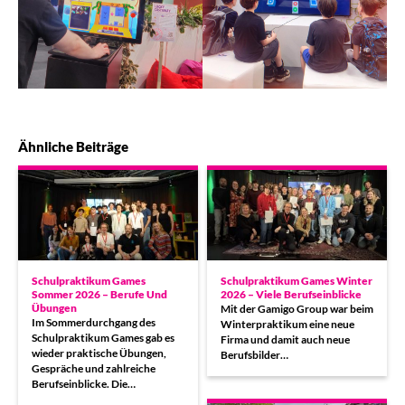
Ähnliche Beiträge
Schulpraktikum Games
Schulpraktikum Games Winter
Sommer 2026 – Berufe Und
2026 – Viele Berufseinblicke
Übungen
Mit der Gamigo Group war beim
Im Sommerdurchgang des
Winterpraktikum eine neue
Schulpraktikum Games gab es
Firma und damit auch neue
wieder praktische Übungen,
Berufsbilder…
Gespräche und zahlreiche
Berufseinblicke. Die…