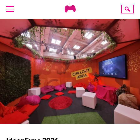
Creative
Suche
Gaming
ÜBER UNS
AKTUELLES
TERMINE
ANGEBOTE
PROJEKTE
PRESSE
SPENDE