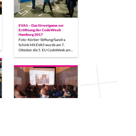
EVA5 – Das Streetgame zur
Eröffnung der CodeWeek
Hamburg 2017
Foto: Körber-Stiftung/Sandra
Schink Mit EVA5 wurde am 7.
Oktober die 5. EU CodeWeek am…
Creative Gaming zu Gast bei
tinypalace
Vom 19. bis 22. Mai fand in Kassel
zum ersten Mal das…