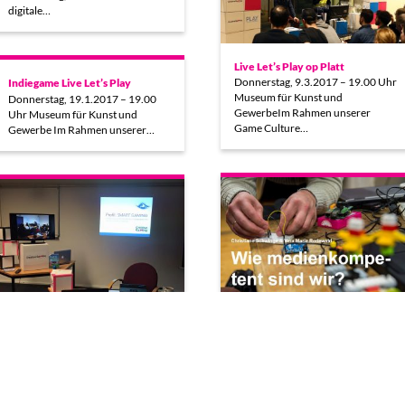
digitale…
Live Let’s Play op Platt
Donnerstag, 9.3.2017 – 19.00 Uhr
Indiegame Live Let’s Play
Museum für Kunst und
Donnerstag, 19.1.2017 – 19.00
GewerbeIm Rahmen unserer
Uhr Museum für Kunst und
Game Culture…
Gewerbe Im Rahmen unserer…
Vortrag zum Stellenwert von
4. Tagung MINTforum Hamburg
Medienbildung auf dem
Am 11. Juli 2016 fand in
gamescom congress
Kooperation mit der Hochschule
Am 17. August waren
für Angewandte Wissenschaften…
Initiatorinnen von Creative